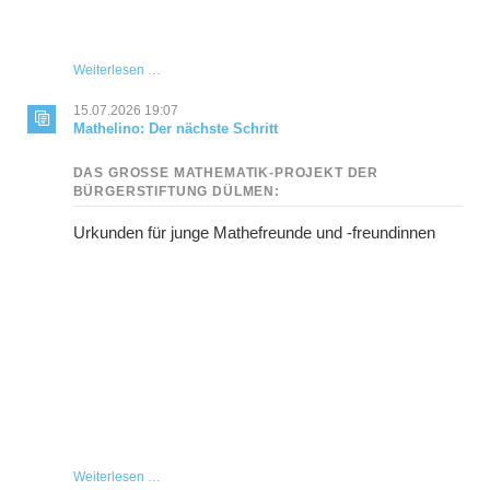
Die
Weiterlesen …
Bürgerstiftung
unterstützt
15.07.2026 19:07
die
Mathelino: Der nächste Schritt
Softball-
Abteilung
DAS GROSSE MATHEMATIK-PROJEKT DER B
in
ÜRGERSTIFTUNG DÜLMEN:
Hausdülmen
Urkunden für junge Mathefreunde und -freundinnen
Mathelino:
Weiterlesen …